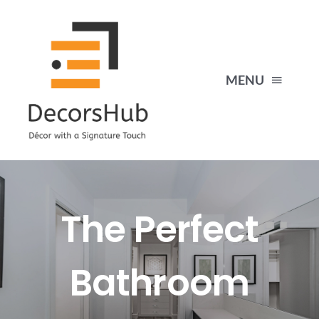
Skip
to
content
MENU
HOME
PERGOLAS
The Perfect
MEDIA WALL
Bathroom
GYPSUM PARTITIONS