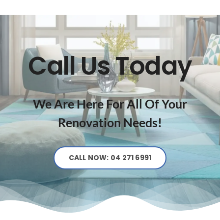
Call Us Today
We Are Here For All Of Your
Renovation Needs!
CALL NOW: 04 271 6991